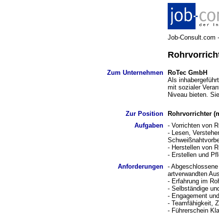
Job-Consult.com - 
Rohrvorrich
Zum Unternehmen
RoTec GmbH
Als inhabergeführ
mit sozialer Vera
Niveau bieten. Si
Zur Position
Rohrvorrichter (
Aufgaben
- Vorrichten von 
- Lesen, Verstehe
Schweißnahtvorbe
- Herstellen von 
- Erstellen und 
Anforderungen
- Abgeschlossene 
artverwandten Aus
- Erfahrung im Ro
- Selbständige un
- Engagement und 
- Teamfähigkeit, Z
- Führerschein Kl