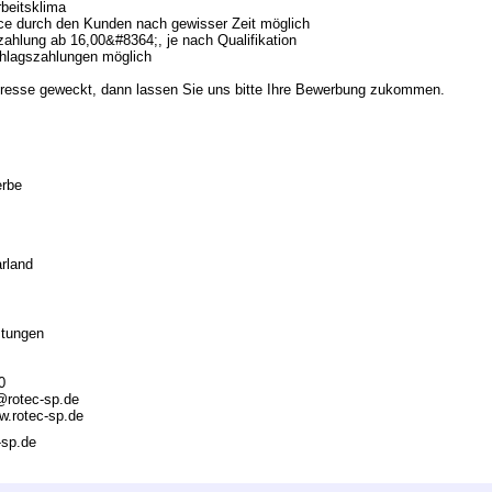
rbeitsklima
e durch den Kunden nach gewisser Zeit möglich
ezahlung ab 16,00&#8364;, je nach Qualifikation
chlagszahlungen möglich
eresse geweckt, dann lassen Sie uns bitte Ihre Bewerbung zukommen.
rbe
rland
stungen
0
o@rotec-sp.de
ww.rotec-sp.de
-sp.de