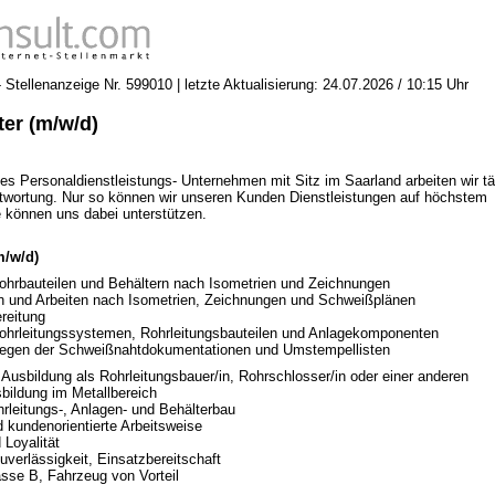
Stellenanzeige Nr. 599010 | letzte Aktualisierung: 24.07.2026 / 10:15 Uhr
ter (m/w/d)
tes Personaldienstleistungs- Unternehmen mit Sitz im Saarland arbeiten wir tä
ntwortung. Nur so können wir unseren Kunden Dienstleistungen auf höchstem
e können uns dabei unterstützen.
m/w/d)
Rohrbauteilen und Behältern nach Isometrien und Zeichnungen
n und Arbeiten nach Isometrien, Zeichnungen und Schweißplänen
reitung
Rohrleitungssystemen, Rohrleitungsbauteilen und Anlagekomponenten
Pflegen der Schweißnahtdokumentationen und Umstempellisten
Ausbildung als Rohrleitungsbauer/in, Rohrschlosser/in oder einer anderen
bildung im Metallbereich
hrleitungs-, Anlagen- und Behälterbau
d kundenorientierte Arbeitsweise
Loyalität
uverlässigkeit, Einsatzbereitschaft
asse B, Fahrzeug von Vorteil