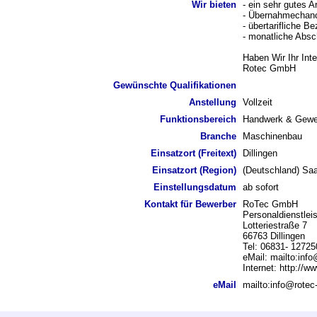
Wir bieten
- ein sehr gutes A
- Übernahmechanc
- übertarifliche B
- monatliche Abs
Haben Wir Ihr Int
Rotec GmbH
Gewünschte Qualifikationen
Anstellung
Vollzeit
Funktionsbereich
Handwerk & Gewe
Branche
Maschinenbau
Einsatzort (Freitext)
Dillingen
Einsatzort (Region)
(Deutschland) Saa
Einstellungsdatum
ab sofort
Kontakt für Bewerber
RoTec GmbH
Personaldienstlei
Lotteriestraße 7
66763 Dillingen
Tel: 06831- 12725
eMail: mailto:inf
Internet: http://w
eMail
mailto:info@rotec