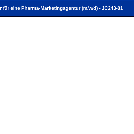
 für eine Pharma-Marketingagentur (m/w/d) - JC243-01