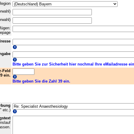
Region
orwahl)
orwahl)
fügen:
mepage
dresse
ingabe
Bitte geben Sie zur Sicherheit hier nochmal Ihre eMailadresse ein
-Feld
9 ein.
Bitte geben Sie die Zahl 39 ein.
erbung
" etc.)
gstext
nslauf
assen.