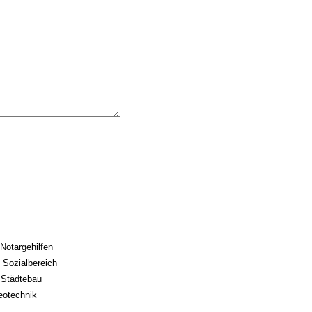
 Notargehilfen
/ Sozialbereich
/ Städtebau
eotechnik