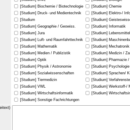
[Studium] Biochemie / Biotechnologie
[Studium] Chemie
[Studium] Druck- und Medientechnik
[Studium] Elektro-/ In
[Studium
[Studium] Geisteswiss
[Studium] Geographie / Geowiss.
[Studium] Informatik
[Studium] Jura
[Studium] Lebensmitte
[Studium] Luft- und Raumfahrttechnik
[Studium] Maschinenb
[Studium] Mathematik
[Studium] Mechatronik
[Studium] Medien / Publizistik
[Studium] Medizin / Z
[Studium] Optik
[Studium] Pharmazie /
[Studium] Physik / Astronomie
[Studium] Psychologie
[Studium] Sozialwissenschaften
[Studium] Sprachen/ K
[Studium] Tiermedizin
[Studium] Verfahrenst
[Studium] VWL
[Studium] Werkstoff-/ 
[Studium] Wirtschaftsinformatik
[Studium] Wirtschafts
[Studium] Sonstige Fachrichtungen
eitext)