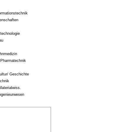
formationstechnik
enschaften
ltechnologie
au
ahnmedizin
 Pharmatechnik
ultur/ Geschichte
echnik
Materialwiss.
ingenieurwesen