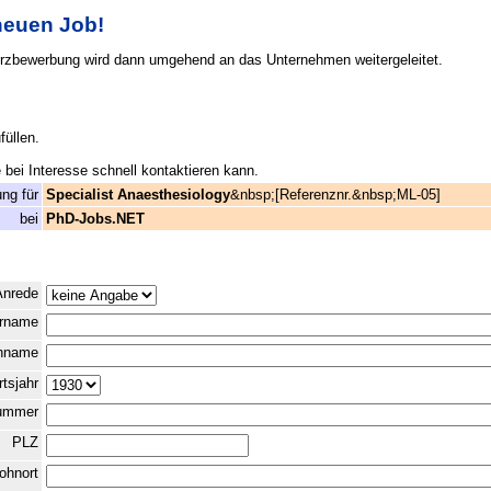
 neuen Job!
urzbewerbung wird dann umgehend an das Unternehmen weitergeleitet.
füllen.
bei Interesse schnell kontaktieren kann.
ng für
Specialist Anaesthesiology
&nbsp;[Referenznr.&nbsp;ML-05]
bei
PhD-Jobs.NET
Anrede
orname
chname
tsjahr
nummer
PLZ
ohnort