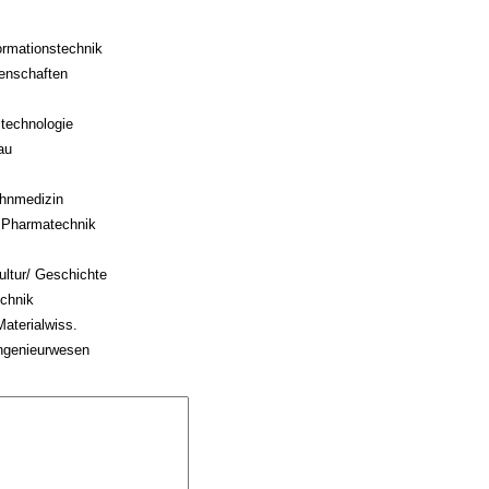
formationstechnik
enschaften
ltechnologie
au
ahnmedizin
 Pharmatechnik
ultur/ Geschichte
echnik
Materialwiss.
ingenieurwesen