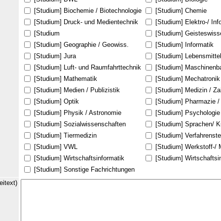
[Studium] Biochemie / Biotechnologie
[Studium] Chemie
[Studium] Druck- und Medientechnik
[Studium] Elektro-/ In
[Studium
[Studium] Geisteswiss
[Studium] Geographie / Geowiss.
[Studium] Informatik
[Studium] Jura
[Studium] Lebensmitte
[Studium] Luft- und Raumfahrttechnik
[Studium] Maschinenb
[Studium] Mathematik
[Studium] Mechatronik
[Studium] Medien / Publizistik
[Studium] Medizin / Z
[Studium] Optik
[Studium] Pharmazie /
[Studium] Physik / Astronomie
[Studium] Psychologie
[Studium] Sozialwissenschaften
[Studium] Sprachen/ K
[Studium] Tiermedizin
[Studium] Verfahrenst
[Studium] VWL
[Studium] Werkstoff-/ 
[Studium] Wirtschaftsinformatik
[Studium] Wirtschafts
[Studium] Sonstige Fachrichtungen
eitext)