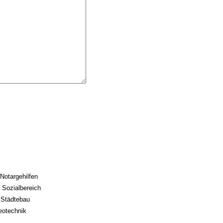
 Notargehilfen
/ Sozialbereich
/ Städtebau
eotechnik