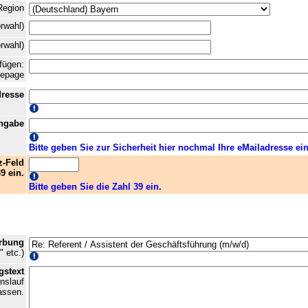
Region
orwahl)
orwahl)
fügen:
mepage
dresse
ingabe
Bitte geben Sie zur Sicherheit hier nochmal Ihre eMailadresse ein
-Feld
9 ein.
Bitte geben Sie die Zahl 39 ein.
erbung
" etc.)
gstext
nslauf
assen.