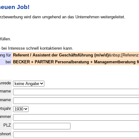
 neuen Job!
urzbewerbung wird dann umgehend an das Unternehmen weitergeleitet.
füllen.
bei Interesse schnell kontaktieren kann.
ng für
Referent / Assistent der Geschäftsführung (m/w/d)
&nbsp;[Referen
bei
BECKER + PARTNER Personalberatung + Managementberatung für
Anrede
orname
chname
tsjahr
nummer
PLZ
ohnort